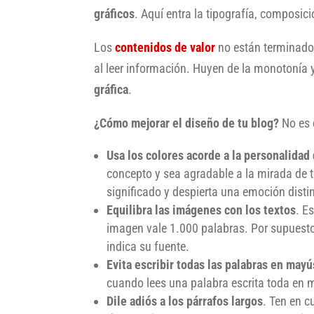
gráficos
. Aquí entra la tipografía, composici
Los
contenidos de valor
no están terminado
al leer información. Huyen de la monotonía y
gráfica
.
¿Cómo mejorar el diseño de tu blog?
No es d
Usa los colores acorde a la personalidad 
concepto y sea agradable a la mirada de t
significado y despierta una emoción disti
Equilibra las imágenes con los textos
. E
imagen vale 1.000 palabras. Por supuesto, 
indica su fuente.
Evita escribir todas las palabras en may
cuando lees una palabra escrita toda en ma
Dile adiós a los párrafos largos
. Ten en c